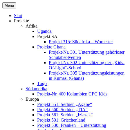
Zum
Menü
Inhalt
springen
Start
Projekte
Afrika
Uganda
Projekt SA
Projekt 315: Südafrika – Worcester
Projekte Ghana
Projekt-Nr. 301 Unterstützung gehörloser
Schulabsolventen
Projekt-Nr. 302 Unterstützung der „Kids-
Of-Light“-School
Projekt-Nr. 305 Unterstützungsleistungen
in Kumasi (Ghana)
Togo
Südamerika
Projekt-Nr. 400 Kolumbien CFC Kids
Europa
Projekt 551: Serbien „Agape“
Projekt 560: Serbien „TIA“
Projekt 561: Serbien „Izlazak“
Projekt 501: Griechenland
Projekt 530: Franken – Unterstützung